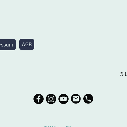
AGB
essum
© U